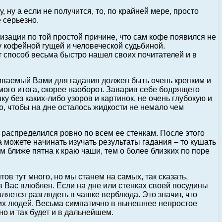
 ну а если не получится, то, по крайней мере, просто
 серьезно.
изации по той простой причине, что сам кофе появился не
у кофейной гущей и человеческой судьбиной.
 способ весьма быстро нашел своих почитателей и в
риваемый Вами для гадания должен быть очень крепким и
ого итога, скорее наоборот. Заварив себе бодрящего
у без каких-либо узоров и картинок, не очень глубокую и
о, чтобы на дне осталось жидкости не немало чем
 распределился ровно по всем ее стенкам. После этого
а можете начинать изучать результаты гадания – то кушать
 ближе пятна к краю чаши, тем о более близких по поре
в тут много, но мы станем на самых, так сказать,
в Вас влюблен. Если на дне или стенках своей посудины
яется разглядеть в чашке верблюда. Это значит, что
зких людей. Весьма симпатично в нынешнее непростое
но и так будет и в дальнейшем.