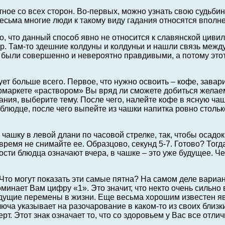
ное со всех сторон. Во-первых, можно узнать свою судьбину,
есьма многие люди к такому виду гадания относятся вполне
, что данный способ явно не относится к славянской цивил
пр. Там-то здешние колдуны и колдуньи и нашли связь межд
 были совершенно и невероятно правдивыми, а потому этот
ует больше всего. Первое, что нужно освоить – кофе, зава
рмаркете «раствором» Вы вряд ли сможете добиться желаем
ния, выберите тему. После чего, налейте кофе в ясную чашк
блюдце, после чего выпейте из чашки напитка ровно стольк
ашку в левой длани по часовой стрелке, так, чтобы осадок
время не снимайте ее. Образцово, секунд 5-7. Готово? Тогд
ти блюдца означают вчера, в чашке – это уже будущее. Чем
то могут показать эти самые пятна? На самом деле варианто
нает Вам цифру «1». Это значит, что некто очень сильно 
ядущие перемены в жизни. Еще весьма хорошим известен явл
люча указывает на разочарование в каком-то из своих бли
. Этот знак означает то, что со здоровьем у Вас все отлич