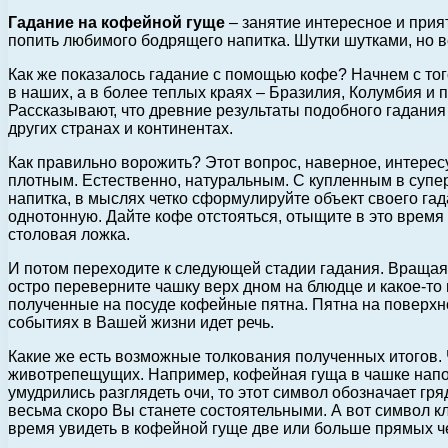
Гадание на кофейной гуще
– занятие интересное и прият
попить любимого бодрящего напитка.
Шутки шутками, но в
Как же показалось гадание с помощью кофе? Начнем с того
в наших, а в более теплых краях – Бразилия, Колумбия и 
Рассказывают, что древние результаты подобного гадания
других странах и континентах.
Как правильно ворожить? Этот вопрос, наверное, интерес
плотным. Естественно, натуральным. С купленным в супе
напитка, в мыслях четко сформулируйте объект своего гада
однотонную. Дайте кофе отстояться, отыщите в это время 
столовая ложка.
И потом переходите к следующей стадии гадания. Вращая ч
остро переверните чашку верх дном на блюдце и какое-то 
полученные на посуде кофейные пятна. Пятна на поверхнос
событиях в Вашей жизни идет речь.
Какие же есть возможные толкования полученных итогов. Ч
животрепещущих. Например, кофейная гуща в чашке напоми
умудрились разглядеть очи, то этот символ обозначает гр
весьма скоро Вы станете состоятельными. А вот символ к
время увидеть в кофейной гуще две или больше прямых черт