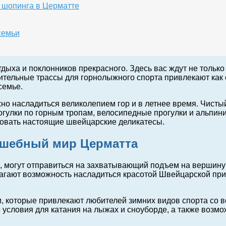
 шопинга в Церматте
семьи
дыха и поклонников прекрасного. Здесь вас ждут не тольк
ительные трассы для горнолыжного спорта привлекают как 
семье.
но насладиться великолепием гор и в летнее время. Чистый
улки по горным тропам, велосипедные прогулки и альпиниз
бовать настоящие швейцарские деликатесы.
лшебный мир Церматта
, могут отправиться на захватывающий подъем на вершину
ают возможность насладиться красотой Швейцарской прир
 которые привлекают любителей зимних видов спорта со в
условия для катания на лыжах и сноуборде, а также возмо