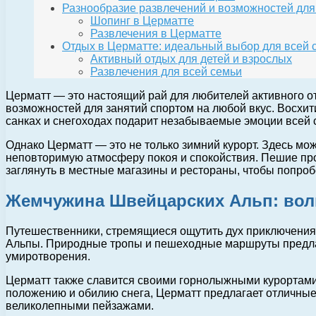
Разнообразие развлечений и возможностей для
Шопинг в Церматте
Развлечения в Церматте
Отдых в Церматте: идеальный выбор для всей 
Активный отдых для детей и взрослых
Развлечения для всей семьи
Церматт — это настоящий рай для любителей активного от
возможностей для занятий спортом на любой вкус. Восхит
санках и снегоходах подарит незабываемые эмоции всей 
Однако Церматт — это не только зимний курорт. Здесь мож
неповторимую атмосферу покоя и спокойствия. Пешие прог
заглянуть в местные магазины и рестораны, чтобы попро
Жемчужина Швейцарских Альп: во
Путешественники, стремящиеся ощутить дух приключения
Альпы. Природные тропы и пешеходные маршруты предлаг
умиротворения.
Церматт также славится своими горнолыжными курортами,
положению и обилию снега, Церматт предлагает отличные 
великолепными пейзажами.