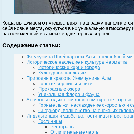
Когда мы думаем о путешествиях, наш разум наполняет
себя новые места, окунуться в их уникальную атмосферу 
расположенный в самом сердце горных вершин.
Содержание статьи:
Жемчужина Швейцарских Альп: волшебный ми
Историческое наследие и культура Черматта
Исторические корни города
Культурное наследие
Природные красоты Жемчужины Альп
Горные вершины и пики
Прекрасные озера
Уникальная флора и фауна
Активный отдых в живописном курорте: горные
Горные лыжи: наслаждение скоростью и с
Сноуборд: волшебство на снежных склона
Индульгенция и удобство: гостиницы и рестор
Гостиницы
Рестораны
Отличительные черты