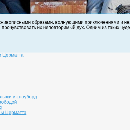
ся живописными образами, волнующими приключениями и н
и прочувствовать их неповторимый дух. Одним из таких чуд
р Церматта
 лыжи и сноуборд
вободой
х
аны Церматта