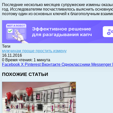
Последние несколько месяцев супружеские измены оказыв
год. Исследователям посчастливилось выяснить основную 
поэтому один из основных ключей к благополучным взаим
Теги
мужчинам проще простить измену
16.11.2016
0
Время чтения: 1 минута
Facebook
X
Pinterest
Вконтакте
Одноклассники
Messenger
ПОХОЖИЕ СТАТЬИ