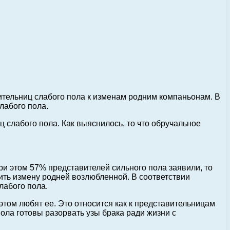
тельниц слабого пола к изменам родним компаньонам. В
лабого пола.
 слабого пола. Как выяснилось, то что обручальное
ри этом 57% представителей сильного пола заявили, то
тить измену родней возлюбленной. В соответствии
лабого пола.
том любят ее. Это относится как к представительницам
пола готовы разорвать узы брака ради жизни с