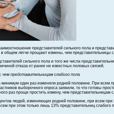
аимоотношение представителей сильного пола и представи
ла в общем легче прощают измены, чем представительницы с
авителей сильного пола и того же числа представительниц
ричиной отказа от ранее не известных половых связей.
, чем представительницам слабого пола
а минимум один раз изменяли родней половине. При всем п
частников выборочного опроса заявили, то что готовы прос
ного раз проще простить измену, чем представительницам с
центов людей, изменяющих родней половине, при всем при э
 всем при этом только лишь 13% представительниц слабого 