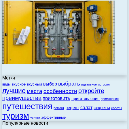
Метки
выбрать
выбор
вкусный
вкусное
виды
идеальное
история
лучшие
откройте
места
особенности
преимущества
приготовить
приготовления
применение
путешествия
салат
рецепт
секреты
ремонт
советы
туризм
эффективные
услуги
Популярные новости