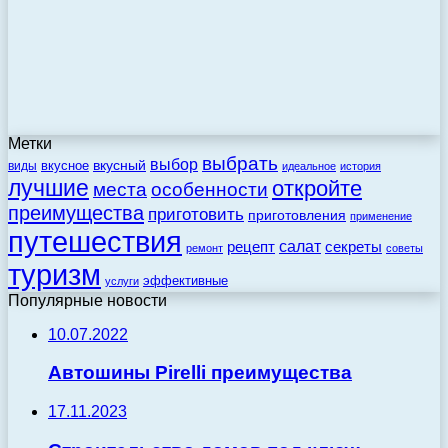
Метки
выбрать
выбор
вкусный
вкусное
виды
идеальное
история
лучшие
откройте
места
особенности
преимущества
приготовить
приготовления
применение
путешествия
салат
рецепт
секреты
ремонт
советы
туризм
эффективные
услуги
Популярные новости
10.07.2022
Автошины Pirelli преимущества
17.11.2023