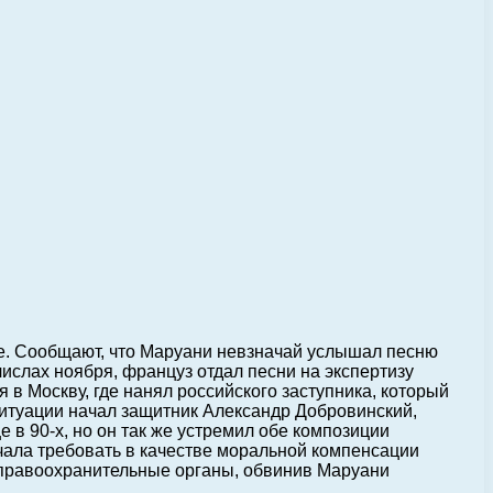
е. Сообщают, что Маруани невзначай услышал песню
ислах ноября, француз отдал песни на экспертизу
 в Москву, где нанял российского заступника, который
ситуации начал защитник Александр Добровинский,
 в 90-х, но он так же устремил обе композиции
ачала требовать в качестве моральной компенсации
в правоохранительные органы, обвинив Маруани