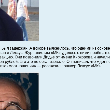
 был задержан. А вскоре выяснилось, что одними из основ
ан и Лексус. Журналистам «МК» удалось с ними пообщаться
еакцию. Они позвонили Дидье от имени Киркорова и начали с
он рублей. Его это не организовало. Он написал, что ждет
 взаимоотношения» — рассказал пранкер Лексус «МК».