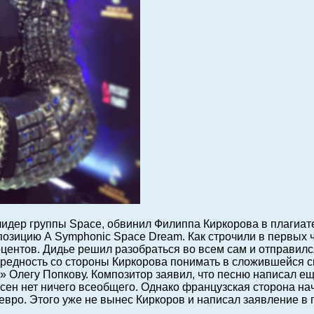
идер группы Space, обвинил Филиппа Киркорова в плагиат
позицию A Symphonic Space Dream.
Как строчили в первых ч
оцентов. Дидье решил разобраться во всем сам и отправился
ередность со стороны Киркорова понимать в сложившейся 
 Олегу Попкову. Композитор заявил, что песню написал еще
песен нет ничего всеобщего. Однако французская сторона н
 евро. Этого уже не вынес Киркоров и написал заявление 