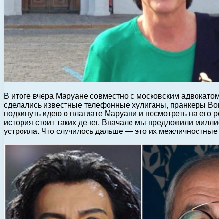
В итоге вчера Маруане совместно с московским адвокатом
сделались известные телефонные хулиганы, пранкеры Вов
подкинуть идею о плагиате Маруани и посмотреть на его р
история стоит таких денег. Вначале мы предложили милли
устроила. Что случилось дальше — это их межличностные