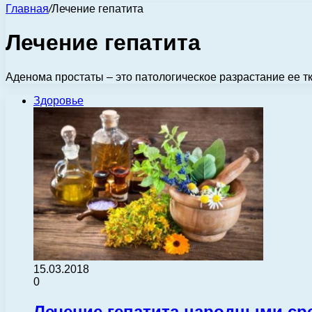
Главная
/
Лечение гепатита
Лечение гепатита
Аденома простаты – это патологическое разрастание ее т
Здоровье
15.03.2018
0
Лечение гепатита народными ср