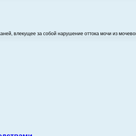
каней, влекущее за собой нарушение оттока мочи из мочево
едствами