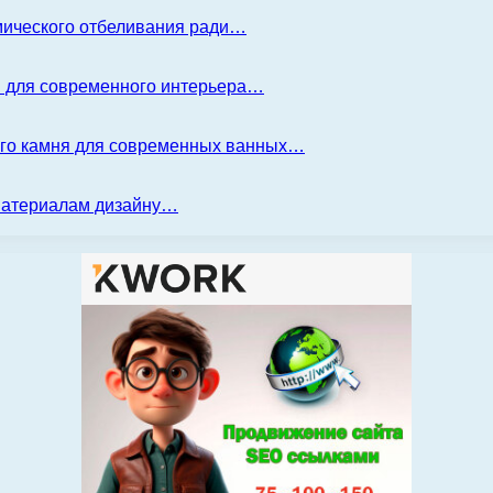
имического отбеливания ради…
я для современного интерьера…
ого камня для современных ванных…
 материалам дизайну…