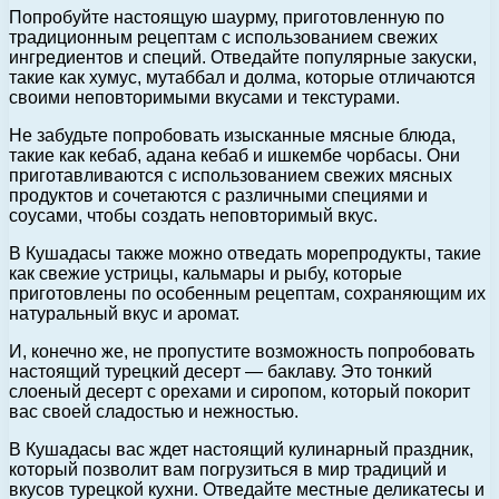
Попробуйте настоящую шаурму, приготовленную по
традиционным рецептам с использованием свежих
ингредиентов и специй. Отведайте популярные закуски,
такие как хумус, мутаббал и долма, которые отличаются
своими неповторимыми вкусами и текстурами.
Не забудьте попробовать изысканные мясные блюда,
такие как кебаб, адана кебаб и ишкембе чорбасы. Они
приготавливаются с использованием свежих мясных
продуктов и сочетаются с различными специями и
соусами, чтобы создать неповторимый вкус.
В Кушадасы также можно отведать морепродукты, такие
как свежие устрицы, кальмары и рыбу, которые
приготовлены по особенным рецептам, сохраняющим их
натуральный вкус и аромат.
И, конечно же, не пропустите возможность попробовать
настоящий турецкий десерт — баклаву. Это тонкий
слоеный десерт с орехами и сиропом, который покорит
вас своей сладостью и нежностью.
В Кушадасы вас ждет настоящий кулинарный праздник,
который позволит вам погрузиться в мир традиций и
вкусов турецкой кухни. Отведайте местные деликатесы и