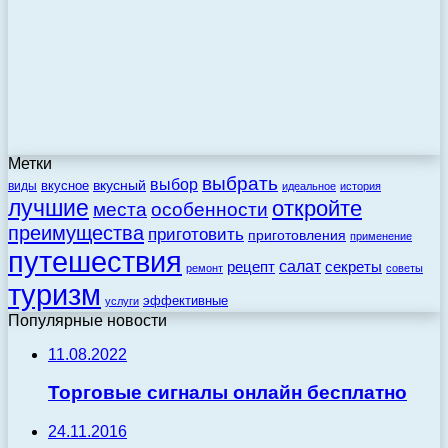
Метки
выбрать
выбор
вкусный
вкусное
виды
идеальное
история
лучшие
откройте
места
особенности
преимущества
приготовить
приготовления
применение
путешествия
салат
рецепт
секреты
ремонт
советы
туризм
эффективные
услуги
Популярные новости
11.08.2022
Торговые сигналы онлайн бесплатно
24.11.2016