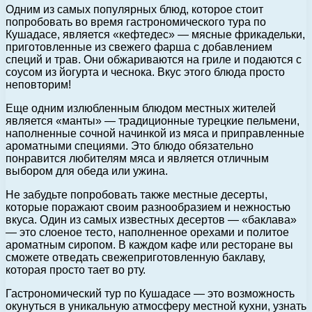
Одним из самых популярных блюд, которое стоит
попробовать во время гастрономического тура по
Кушадасе, является «кефтедес» — мясные фрикадельки,
приготовленные из свежего фарша с добавлением
специй и трав. Они обжариваются на гриле и подаются с
соусом из йогурта и чеснока. Вкус этого блюда просто
неповторим!
Еще одним излюбленным блюдом местных жителей
является «манты» — традиционные турецкие пельмени,
наполненные сочной начинкой из мяса и приправленные
ароматными специями. Это блюдо обязательно
понравится любителям мяса и является отличным
выбором для обеда или ужина.
Не забудьте попробовать также местные десерты,
которые поражают своим разнообразием и нежностью
вкуса. Один из самых известных десертов — «баклава»
— это слоеное тесто, наполненное орехами и политое
ароматным сиропом. В каждом кафе или ресторане вы
сможете отведать свежеприготовленную баклаву,
которая просто тает во рту.
Гастрономический тур по Кушадасе — это возможность
окунуться в уникальную атмосферу местной кухни, узнать