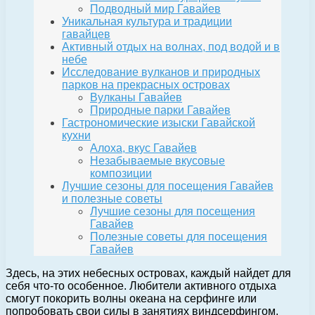
Подводный мир Гавайев
Уникальная культура и традиции
гавайцев
Активный отдых на волнах, под водой и в
небе
Исследование вулканов и природных
парков на прекрасных островах
Вулканы Гавайев
Природные парки Гавайев
Гастрономические изыски Гавайской
кухни
Алоха, вкус Гавайев
Незабываемые вкусовые
композиции
Лучшие сезоны для посещения Гавайев
и полезные советы
Лучшие сезоны для посещения
Гавайев
Полезные советы для посещения
Гавайев
Здесь, на этих небесных островах, каждый найдет для
себя что-то особенное. Любители активного отдыха
смогут покорить волны океана на серфинге или
попробовать свои силы в занятиях виндсерфингом.