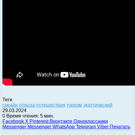
Теги
гавайи
отдыха
путешествия
туризм
экзотический
29.03.2024
0
Время чтения: 5 мин.
Facebook
X
Pinterest
Вконтакте
Одноклассники
Messenger
Messenger
WhatsApp
Telegram
Viber
Печатать