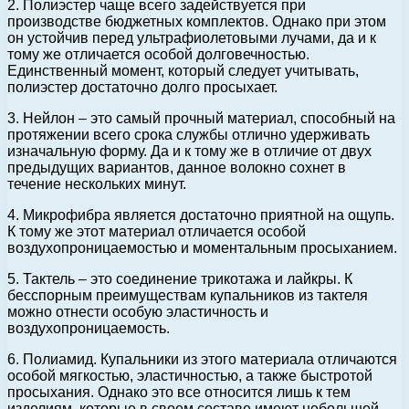
2. Полиэстер чаще всего задействуется при
производстве бюджетных комплектов. Однако при этом
он устойчив перед ультрафиолетовыми лучами, да и к
тому же отличается особой долговечностью.
Единственный момент, который следует учитывать,
полиэстер достаточно долго просыхает.
3. Нейлон – это самый прочный материал, способный на
протяжении всего срока службы отлично удерживать
изначальную форму. Да и к тому же в отличие от двух
предыдущих вариантов, данное волокно сохнет в
течение нескольких минут.
4. Микрофибра является достаточно приятной на ощупь.
К тому же этот материал отличается особой
воздухопроницаемостью и моментальным просыханием.
5. Тактель – это соединение трикотажа и лайкры. К
бесспорным преимуществам купальников из тактеля
можно отнести особую эластичность и
воздухопроницаемость.
6. Полиамид. Купальники из этого материала отличаются
особой мягкостью, эластичностью, а также быстротой
просыхания. Однако это все относится лишь к тем
изделиям, которые в своем составе имеют небольшой