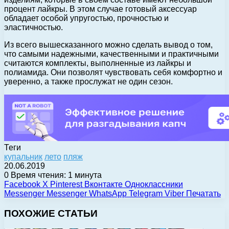
процент лайкры. В этом случае готовый аксессуар
обладает особой упругостью, прочностью и
эластичностью.
Из всего вышесказанного можно сделать вывод о том,
что самыми надежными, качественными и практичными
считаются комплекты, выполненные из лайкры и
полиамида. Они позволят чувствовать себя комфортно и
уверенно, а также прослужат не один сезон.
Теги
купальник
лето
пляж
20.06.2019
0
Время чтения: 1 минута
Facebook
X
Pinterest
Вконтакте
Одноклассники
Messenger
Messenger
WhatsApp
Telegram
Viber
Печатать
ПОХОЖИЕ СТАТЬИ