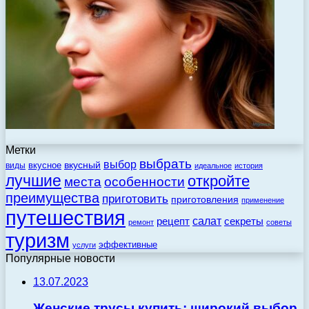
Метки
выбрать
выбор
вкусный
вкусное
виды
идеальное
история
лучшие
откройте
места
особенности
преимущества
приготовить
приготовления
применение
путешествия
салат
рецепт
секреты
ремонт
советы
туризм
эффективные
услуги
Популярные новости
13.07.2023
Женские трусы купить: широкий выбор