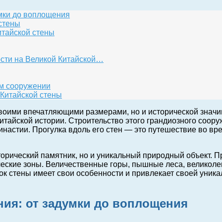
мки до воплощения
стены
итайской стены
сти на Великой Китайской…
м сооружении
Китайской стены
воими впечатляющими размерами, но и исторической значим
тайской истории. Строительство этого грандиозного соору
инастии. Прогулка вдоль его стен — это путешествие во вр
сторический памятник, но и уникальный природный объект. 
ские зоны. Величественные горы, пышные леса, великолеп
к стены имеет свои особенности и привлекает своей уник
ия: от задумки до воплощения