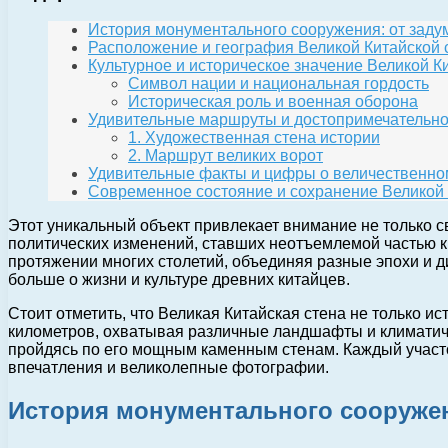
История монументального сооружения: от заду
Расположение и география Великой Китайской 
Культурное и историческое значение Великой К
Символ нации и национальная гордость
Историческая роль и военная оборона
Удивительные маршруты и достопримечательно
1. Художественная стена истории
2. Маршрут великих ворот
Удивительные факты и цифры о величественно
Современное состояние и сохранение Великой 
Этот уникальный объект привлекает внимание не только с
политических изменений, ставших неотъемлемой частью ки
протяжении многих столетий, объединяя разные эпохи и д
больше о жизни и культуре древних китайцев.
Стоит отметить, что Великая Китайская стена не только и
километров, охватывая различные ландшафты и климатиче
пройдясь по его мощным каменным стенам. Каждый участо
впечатления и великолепные фотографии.
История монументального сооружен