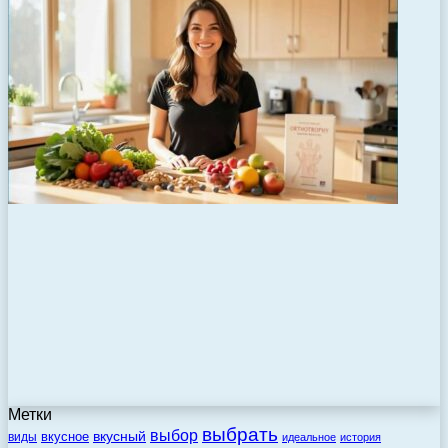
Метки
выбрать
выбор
вкусный
вкусное
виды
идеальное
история