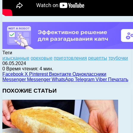
Теги
изысканные
ореховые
приготовления
рецепты
трубочки
06.05.2024
0
Время чтения: 4 мин.
Facebook
X
Pinterest
Вконтакте
Одноклассники
Messenger
Messenger
WhatsApp
Telegram
Viber
Печатать
ПОХОЖИЕ СТАТЬИ