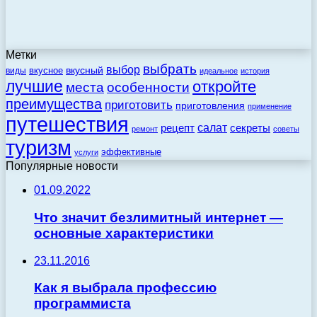
Метки
выбрать
выбор
вкусный
вкусное
виды
идеальное
история
лучшие
откройте
места
особенности
преимущества
приготовить
приготовления
применение
путешествия
салат
рецепт
секреты
ремонт
советы
туризм
эффективные
услуги
Популярные новости
01.09.2022
Что значит безлимитный интернет —
основные характеристики
23.11.2016
Как я выбрала профессию
программиста