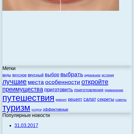
Метки
выбрать
выбор
вкусный
вкусное
виды
идеальное
история
лучшие
откройте
места
особенности
преимущества
приготовить
приготовления
применение
путешествия
салат
рецепт
секреты
ремонт
советы
туризм
эффективные
услуги
Популярные новости
31.03.2017