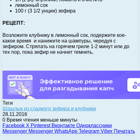
лимонный сок
100 г (3 1/2 унции) зефира
РЕЦЕПТ:
Возложите клубнику в лимонный сок, подержите кое-
какое время и нанижите на шампуры, чередуя с
зефиром. Стряпать на горячем гриле 1-2 минут или до
тех пор, пока зефир не начнет темнеть.
Теги
Шашлык из сладкого зефира и клубники
28.11.2016
0
Время чтения меньше минуты
Facebook
X
Pinterest
Вконтакте
Одноклассники
Messenger
Messenger
WhatsApp
Telegram
Viber
Печатать