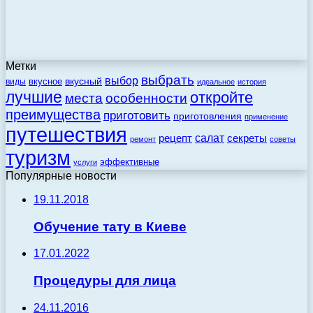
Метки
выбрать
выбор
вкусный
вкусное
виды
идеальное
история
лучшие
откройте
места
особенности
преимущества
приготовить
приготовления
применение
путешествия
салат
рецепт
секреты
ремонт
советы
туризм
эффективные
услуги
Популярные новости
19.11.2018
Обучение тату в Киеве
17.01.2022
Процедуры для лица
24.11.2016