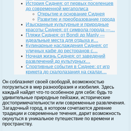
История Сиднея: от первых поселенцев
до современной мегаполиса
Открытие и основание Сиднея
Развитие и преобразование города
Изысканные культурные и природные
красоты Сиднея: от символа города —…
Пляжи Сиднея: от Bondi до Manly —
идеальные места для отдыха и…
Кулинарные наслаждения Сиднея: от
уличных кафе до ресторанов с…
Ночная жизнь Сиднея: от заведений
развлечений до культурных…
Спортивные события в Сиднее: от игр
крикета до скалолазания на скалах…
Он соблазняет своей свободой, возможностью
погрузиться в мир разнообразия и изобилия. Здесь
каждый найдет что-то особенное для себя: будь то
удивительные природные пейзажи, исторические
достопримечательности или современные развлечения.
Загадочный город, в котором сочетаются древние
традиции и современные течения, дарит возможность
окунуться в уникальное путешествие по времени и
пространству.