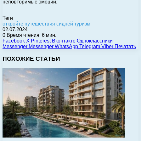
неповторимые эмоции.
Теги
откройте
путешествия
сидней
туризм
02.07.2024
0
Время чтения: 6 мин.
Facebook
X
Pinterest
Вконтакте
Одноклассники
Messenger
Messenger
WhatsApp
Telegram
Viber
Печатать
ПОХОЖИЕ СТАТЬИ