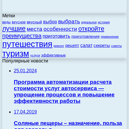
Метки
выбрать
выбор
вкусный
вкусное
виды
идеальное
история
лучшие
откройте
места
особенности
преимущества
приготовить
приготовления
применение
путешествия
салат
рецепт
секреты
ремонт
советы
туризм
эффективные
услуги
Популярные новости
25.01.2024
Программа автоматизации расчета
стоимости услуг автосервиса —
упрощение процессов и повышение
эффективности работы
17.04.2019
Соляные пещеры – назначение, польза