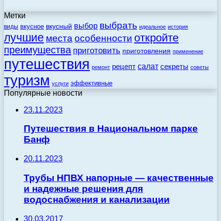
Метки
выбрать
выбор
вкусный
вкусное
виды
идеальное
история
лучшие
откройте
места
особенности
преимущества
приготовить
приготовления
применение
путешествия
салат
рецепт
секреты
ремонт
советы
туризм
эффективные
услуги
Популярные новости
23.11.2023
Путешествия в Национальном парке
Банф
20.11.2023
Трубы НПВХ напорные — качественные
и надежные решения для
водоснабжения и канализации
30.03.2017