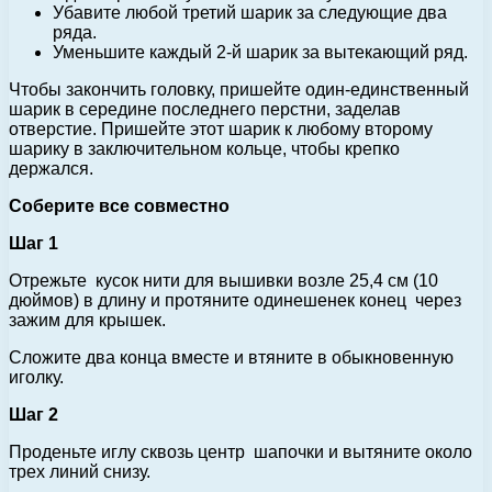
Убавите любой третий шарик за следующие два
ряда.
Уменьшите каждый 2-й шарик за вытекающий ряд.
Чтобы закончить головку, пришейте один-единственный
шарик в середине последнего перстни, заделав
отверстие. Пришейте этот шарик к любому второму
шарику в заключительном кольце, чтобы крепко
держался.
Соберите все совместно
Шаг 1
Отрежьте кусок нити для вышивки возле 25,4 см (10
дюймов) в длину и протяните одинешенек конец через
зажим для крышек.
Сложите два конца вместе и втяните в обыкновенную
иголку.
Шаг 2
Проденьте иглу сквозь центр шапочки и вытяните около
трех линий снизу.