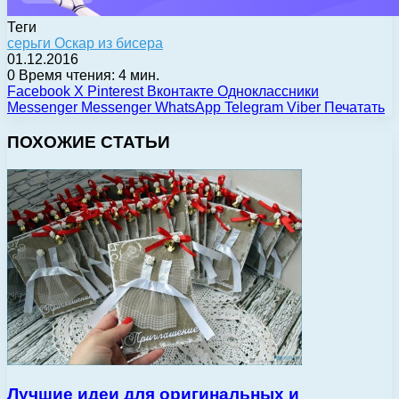
Теги
серьги Оскар из бисера
01.12.2016
0
Время чтения: 4 мин.
Facebook
X
Pinterest
Вконтакте
Одноклассники
Messenger
Messenger
WhatsApp
Telegram
Viber
Печатать
ПОХОЖИЕ СТАТЬИ
Лучшие идеи для оригинальных и