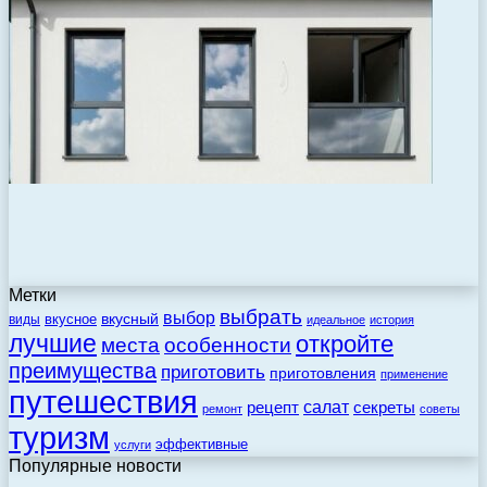
Метки
выбрать
выбор
вкусный
вкусное
виды
идеальное
история
лучшие
откройте
места
особенности
преимущества
приготовить
приготовления
применение
путешествия
салат
рецепт
секреты
ремонт
советы
туризм
эффективные
услуги
Популярные новости