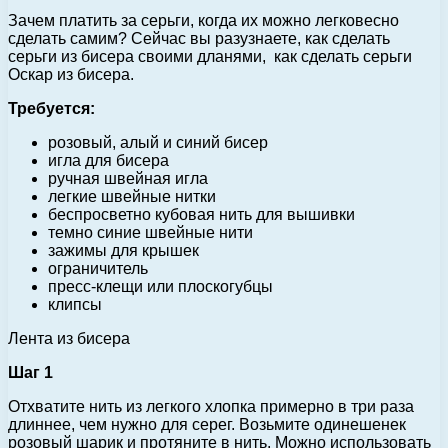
Зачем платить за серьги, когда их можно легковесно
сделать самим? Сейчас вы разузнаете, как сделать
серьги из бисера своими дланями, как сделать серьги
Оскар из бисера.
Требуется:
розовый, алый и синий бисер
игла для бисера
ручная швейная игла
легкие швейные нитки
беспросветно кубовая нить для вышивки
темно синие швейные нити
зажимы для крышек
ограничитель
пресс-клещи или плоскогубцы
клипсы
Лента из бисера
Шаг 1
Отхватите нить из легкого хлопка примерно в три раза
длиннее, чем нужно для серег. Возьмите одинешенек
розовый шарик и протяните в нить. Можно использовать