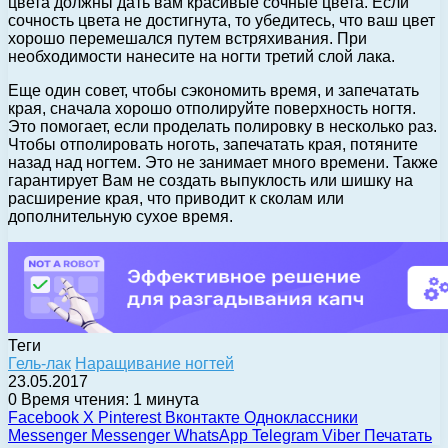
цвета должны дать вам красивые сочные цвета. Если
сочность цвета не достигнута, то убедитесь, что ваш цвет
хорошо перемешался путем встряхивания. При
необходимости нанесите на ногти третий слой лака.
Еще один совет, чтобы сэкономить время, и запечатать
края, сначала хорошо отполируйте поверхность ногтя.
Это помогает, если проделать полировку в несколько раз.
Чтобы отполировать ноготь, запечатать края, потяните
назад над ногтем. Это не занимает много времени. Также
гарантирует Вам не создать выпуклость или шишку на
расширение края, что приводит к сколам или
дополнительную сухое время.
Теги
Гель-лак
Наращивание ногтей
23.05.2017
0
Время чтения: 1 минута
Facebook
X
Pinterest
Вконтакте
Одноклассники
Messenger
Messenger
WhatsApp
Telegram
Viber
Печатать