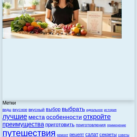
Метки
выбрать
выбор
вкусный
вкусное
виды
идеальное
история
лучшие
откройте
места
особенности
преимущества
приготовить
приготовления
применение
путешествия
салат
рецепт
секреты
ремонт
советы