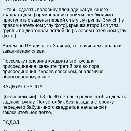
Чтобы сделать половину площади бабушкиного
квадрата для формирования проймы, необходимо
приступить с замены первой ch в углу группы 3мя ch { в
правом нательном углу фото], крышка второй ch угла
группы по диагонали петлей dc { в левом нательном углу
фото }.
Вяжем по RS для всех 3 линий, т.е. начинаем справа и
заканчиваем слева.
Поскольку половина квадрата это кус для
присоединения, свяжите третий ряд во пора
присоединения 2 краев способом, аналогично
обрисованному выше.
ЗАДНЯЯ ГРУППА
{белоснежный} ch3, dc 80 петель 6 рядов, чтобы сделать
заднюю группу. Полустолбик без накида в сторонку
переднего бабушкиного квадрата в начальной и
заключительнее петле.
ПОДОЛ