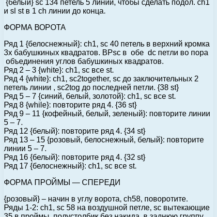
{белый} sc 134 петель 5 линий, чтобы сделать подол. ch1
и sl st в 1 ch линии до конца.
ФОРМА ВОРОТА
Ряд 1 {белоснежный}: ch1, sc 40 петель в верхний кромка
3х бабушкиных квадратов. BPsc в обе dc петли во пора
объединения углов бабушкиных квадратов.
Ряд 2 – 3 {white}: ch1, sc все st.
Ряд 4 {white}: ch1, sc2together, sc до заключительных 2
петель линии , sc2tog до последней петли. {38 st}
Ряд 5 – 7 {синий, белый, золотой}: ch1, sc все st.
Ряд 8 {while}: повторите ряд 4. {36 st}
Ряд 9 – 11 {кофейный, белый, зеленый}: повторите линии
5 – 7.
Ряд 12 {белый}: повторите ряд 4. {34 st}
Ряд 13 – 15 {розовый, белоснежный, белый}: повторите
линии 5 – 7.
Ряд 16 {белый}: повторите ряд 4. {32 st}
Ряд 17 {белоснежный}: ch1, sc все st.
ФОРМА ПРОЙМЫ — СПЕРЕДИ
{розовый} – начин в углу ворота, ch58, поворотите.
Ряды 1-2: ch1, sc 58 на воздушной петле, sc вытекающие
35 в проймы, полустолбик без накида в заднюю группу