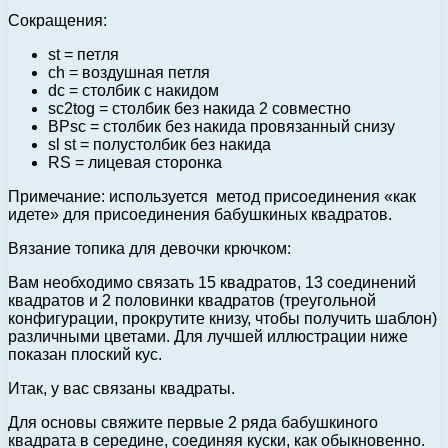
Сокращения:
st = петля
ch = воздушная петля
dc = столбик с накидом
sc2tog = столбик без накида 2 совместно
BPsc = столбик без накида провязанный снизу
sl st = полустолбик без накида
RS = лицевая сторонка
Примечание: используется метод присоединения «как
идете» для присоединения бабушкиных квадратов.
Вязание топика для девочки крючком:
Вам необходимо связать 15 квадратов, 13 соединений
квадратов и 2 половинки квадратов (треугольной
конфигурации, прокрутите книзу, чтобы получить шаблон)
различными цветами. Для лучшей иллюстрации ниже
показан плоский кус.
Итак, у вас связаны квадраты.
Для основы свяжите первые 2 ряда бабушкиного
квадрата в середине, соединяя куски, как обыкновенно.