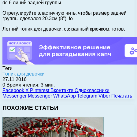
dc 6 линий задней группы.
Отрегулируйте эластичную нить, чтобы размер задней
группы сделался 20.3см (8″). fo
Летний топик для девочки, связанный крючком, готов.
Теги
Топик для девочки
27.11.2016
0
Время чтения: 3 мин.
Facebook
X
Pinterest
Вконтакте
Одноклассники
Messenger
Messenger
WhatsApp
Telegram
Viber
Печатать
ПОХОЖИЕ СТАТЬИ