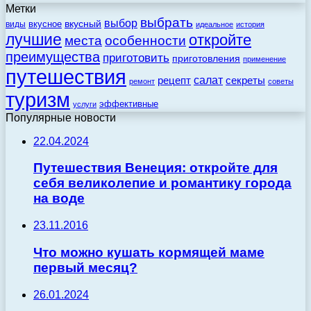
Метки
выбрать
выбор
вкусный
вкусное
виды
идеальное
история
лучшие
откройте
места
особенности
преимущества
приготовить
приготовления
применение
путешествия
салат
рецепт
секреты
ремонт
советы
туризм
эффективные
услуги
Популярные новости
22.04.2024
Путешествия Венеция: откройте для
себя великолепие и романтику города
на воде
23.11.2016
Что можно кушать кормящей маме
первый месяц?
26.01.2024