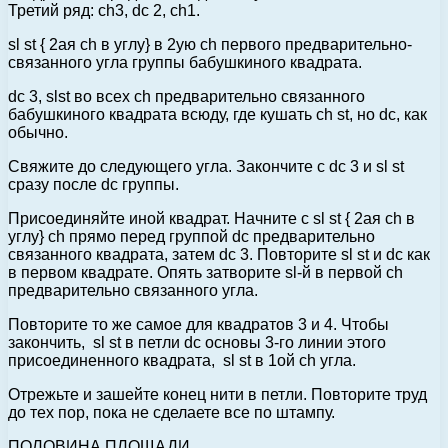
Третий ряд: ch3, dc 2, ch1.
sl st { 2ая ch в углу} в 2ую ch первого предварительно-
связанного угла группы бабушкиного квадрата.
dc 3, slst во всех ch предварительно связанного
бабушкиного квадрата всюду, где кушать ch st, но dc, как
обычно.
Свяжите до следующего угла. Закончите с dc 3 и sl st
сразу после dc группы.
Присоединяйте иной квадрат. Начните с sl st { 2ая ch в
углу} ch прямо перед группой dc предварительно
связанного квадрата, затем dc 3. Повторите sl st и dc как
в первом квадрате. Опять затворите sl-й в первой ch
предварительно связанного угла.
Повторите то же самое для квадратов 3 и 4. Чтобы
закончить, sl st в петли dc основы 3-го линии этого
присоединенного квадрата, sl st в 1ой ch угла.
Отрежьте и зашейте конец нити в петли. Повторите труд
до тех пор, пока не сделаете все по штампу.
ПОЛОВИНА ПЛОЩАДИ