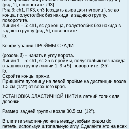
{ряд 1}, поворотите. {93}
Ряд 3: ch1, ПК3, ch3 {создать дыра для пуговиц }, sc до
конца, полустолбик без накида в заднюю группу,
поворотите.
Линии 4 – 5: ch1, sc до конца, полустолбик без накида в
заднюю группу {ряд 5}, поворотите.
fo.
Конфигурация ПРОЙМЫ-СЗАДИ
{розовый} – начать в углу ворота.
Линии 1 – 5: ch1, sc 35 в проймы, полустолбик без накида
в заднюю группу {линии 1, 3 и 5}, поворотите. {35}
fo.
Скройте концы пряжи.
Пришейте пуговицу на левой пройме на дистанции возле
1.3 см (1/2″) от верхнего края.
УСТАНОВКА ЭЛАСТИЧНОЙ НИТИ в летний топик для
девочки
Размер задней группы возле 30.5 см (12″).
Вплетите эластичную нить между любым рядом dc
петель, используя штопальную иглу. Сделайте это на всех