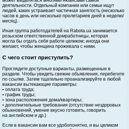
может выделяться многими нюансами самой
деятельности. Отдельный компании или семьи ищут
людей, каких устраивает частичная занятость (несколько
часов в день или несколько пролетариев дней в неделю/
месяц).
Иная группа работодателей на Rabota.ua занимается
розыском ответственной домработницы, которая
могла бы отдать себя работе целиком; иногда они
желают, чтобы женщина проживала с ними.
С чего стоит приступить?
Проглядите доступные варианты, размещенные в
разделе. Чтобы увидеть свежие объявления, перебегите
по ссылке. Затем тщательно проанализируйте в любой
вакансии вытекающие параметры:
• оплата труда;
• график труды;
• зона расположения дома/квартиры;
• дополнительные требования (отсутствие нездоровых
обыкновений, умение вкусно готовить, говорить
на английском и др.)
Если в вакансии вам все удобопонятно, и вы целиком