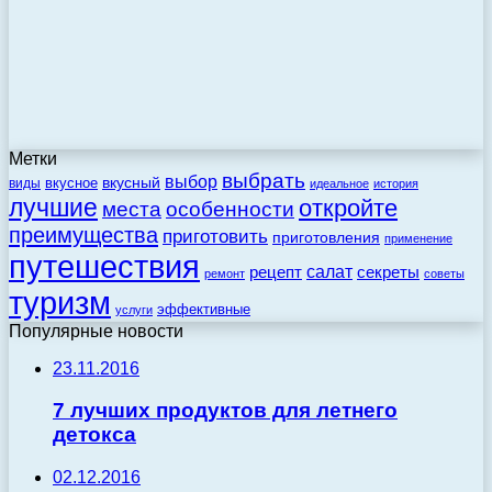
Метки
выбрать
выбор
вкусный
вкусное
виды
идеальное
история
лучшие
откройте
места
особенности
преимущества
приготовить
приготовления
применение
путешествия
салат
рецепт
секреты
ремонт
советы
туризм
эффективные
услуги
Популярные новости
23.11.2016
7 лучших продуктов для летнего
детокса
02.12.2016