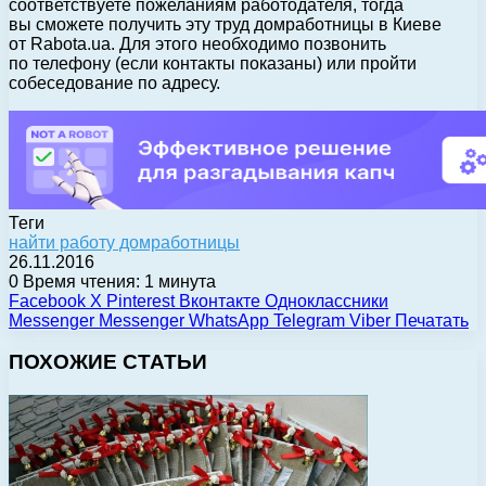
соответствуете пожеланиям работодателя, тогда
вы сможете получить эту труд домработницы в Киеве
от Rabota.ua. Для этого необходимо позвонить
по телефону (если контакты показаны) или пройти
собеседование по адресу.
Теги
найти работу домработницы
26.11.2016
0
Время чтения: 1 минута
Facebook
X
Pinterest
Вконтакте
Одноклассники
Messenger
Messenger
WhatsApp
Telegram
Viber
Печатать
ПОХОЖИЕ СТАТЬИ