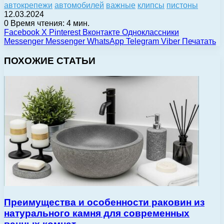
автокрепежи
автомобилей
важные
клипсы
пистоны
12.03.2024
0
Время чтения: 4 мин.
Facebook
X
Pinterest
Вконтакте
Одноклассники
Messenger
Messenger
WhatsApp
Telegram
Viber
Печатать
ПОХОЖИЕ СТАТЬИ
Преимущества и особенности раковин из
натурального камня для современных