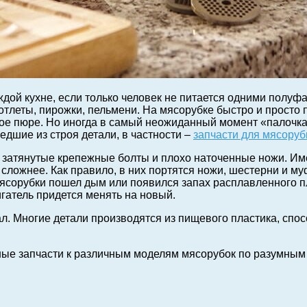
ждой кухне, если только человек не питается одними полуф
отлеты, пирожки, пельмени. На мясорубке быстро и просто 
ое пюре. Но иногда в самый неожиданный момент «палочка-в
дшие из строя детали, в частности –
запчасти для мясоруб
затянутые крепежные болты и плохо наточенные ножи. Име
ложнее. Как правило, в них портятся ножи, шестерни и муф
мясорубки пошел дым или появился запах расплавленного пл
гатель придется менять на новый.
л. Многие детали производятся из пищевого пластика, спо
ые запчасти к различным моделям мясорубок по разумным 