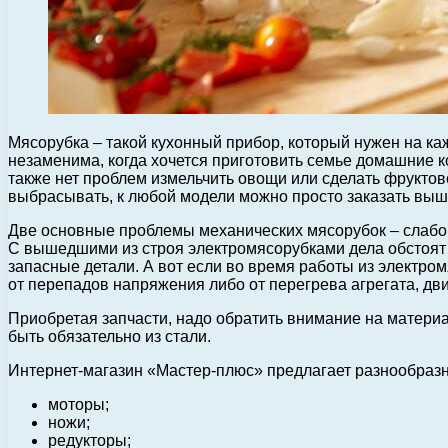
Мясорубка – такой кухонный прибор, который нужен на ка
незаменима, когда хочется приготовить семье домашние к
также нет проблем измельчить овощи или сделать фруктов
выбрасывать, к любой модели можно просто заказать выше
Две основные проблемы механических мясорубок – слабо 
С вышедшими из строя электромясорубками дела обстоят с
запасные детали. А вот если во время работы из электро
от перепадов напряжения либо от перегрева агрегата, дви
Приобретая запчасти, надо обратить внимание на материа
быть обязательно из стали.
Интернет-магазин «Мастер-плюс» предлагает разнообразн
моторы;
ножи;
редукторы;