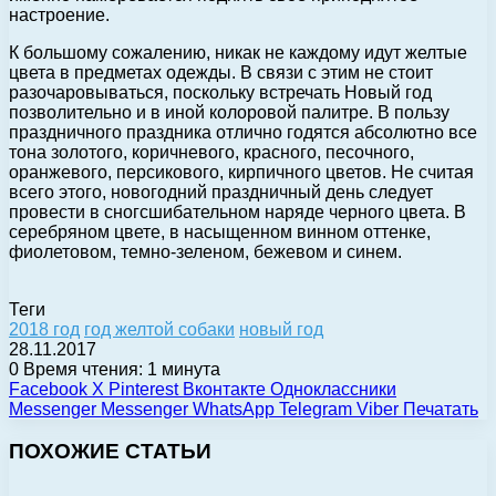
настроение.
К большому сожалению, никак не каждому идут желтые
цвета в предметах одежды. В связи с этим не стоит
разочаровываться, поскольку встречать Новый год
позволительно и в иной колоровой палитре. В пользу
праздничного праздника отлично годятся абсолютно все
тона золотого, коричневого, красного, песочного,
оранжевого, персикового, кирпичного цветов. Не считая
всего этого, новогодний праздничный день следует
провести в сногсшибательном наряде черного цвета. В
серебряном цвете, в насыщенном винном оттенке,
фиолетовом, темно-зеленом, бежевом и синем.
Теги
2018 год
год желтой собаки
новый год
28.11.2017
0
Время чтения: 1 минута
Facebook
X
Pinterest
Вконтакте
Одноклассники
Messenger
Messenger
WhatsApp
Telegram
Viber
Печатать
ПОХОЖИЕ СТАТЬИ