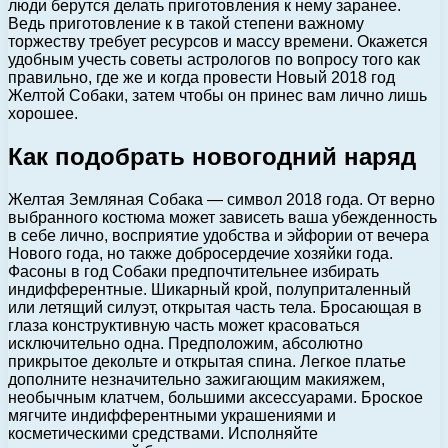
люди берутся делать приготовления к нему заранее.
Ведь приготовление к в такой степени важному
торжеству требует ресурсов и массу времени. Окажется
удобным учесть советы астрологов по вопросу того как
правильно, где же и когда провести Новый 2018 год
Желтой Собаки, затем чтобы он принес вам лично лишь
хорошее.
Как подобрать новогодний наряд
Желтая Земляная Собака — символ 2018 года. От верно
выбранного костюма может зависеть ваша убежденность
в себе лично, восприятие удобства и эйфории от вечера
Нового года, но также добросердечие хозяйки года.
Фасоны в год Собаки предпочтительнее избирать
индифферентные. Шикарный крой, полуприталенный
или летящий силуэт, открытая часть тела. Бросающая в
глаза конструктивную часть может красоваться
исключительно одна. Предположим, абсолютно
прикрытое декольте и открытая спина. Легкое платье
дополните незначительно зажигающим макияжем,
необычным клатчем, большими аксессуарами. Броское
мягчите индифферентными украшениями и
косметическими средствами. Исполняйте