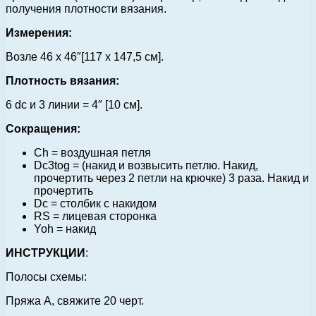
получения плотности вязания.
Измерения:
Возле 46 x 46″[117 x 147,5 см].
Плотность вязания:
6 dc и 3 линии = 4″ [10 см].
Сокращения:
Ch = воздушная петля
Dс3tog = (накид и возвысить петлю. Накид,
прочертить через 2 петли на крючке) 3 раза. Накид и
прочертить
Dc = столбик с накидом
RS = лицевая сторонка
Yoh = накид
ИНСТРУКЦИИ
:
Полосы схемы:
Пряжа A, свяжите 20 черт.