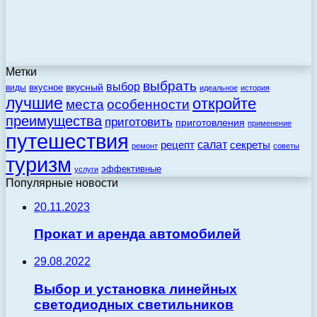
Метки
выбрать
выбор
вкусный
вкусное
виды
идеальное
история
лучшие
откройте
места
особенности
преимущества
приготовить
приготовления
применение
путешествия
салат
рецепт
секреты
ремонт
советы
туризм
эффективные
услуги
Популярные новости
20.11.2023
Прокат и аренда автомобилей
29.08.2022
Выбор и установка линейных
светодиодных светильников