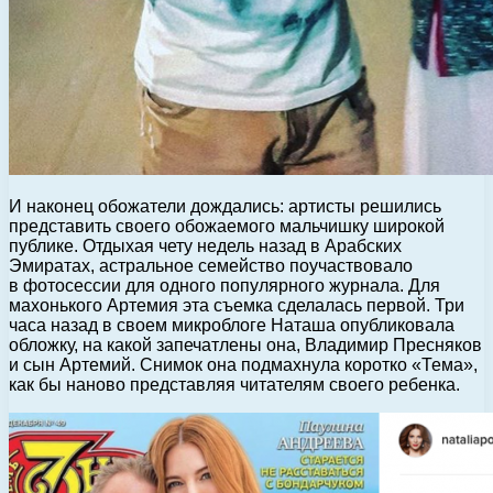
И наконец обожатели дождались: артисты решились
представить своего обожаемого мальчишку широкой
публике. Отдыхая чету недель назад в Арабских
Эмиратах, астральное семейство поучаствовало
в фотосессии для одного популярного журнала. Для
махонького Артемия эта съемка сделалась первой. Три
часа назад в своем микроблоге Наташа опубликовала
обложку, на какой запечатлены она, Владимир Пресняков
и сын Артемий. Снимок она подмахнула коротко «Тема»,
как бы наново представляя читателям своего ребенка.