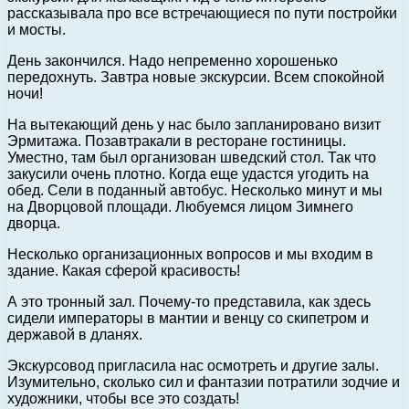
рассказывала про все встречающиеся по пути постройки
и мосты.
День закончился. Надо непременно хорошенько
передохнуть. Завтра новые экскурсии. Всем спокойной
ночи!
На вытекающий день у нас было запланировано визит
Эрмитажа. Позавтракали в ресторане гостиницы.
Уместно, там был организован шведский стол. Так что
закусили очень плотно. Когда еще удастся угодить на
обед. Сели в поданный автобус. Несколько минут и мы
на Дворцовой площади. Любуемся лицом Зимнего
дворца.
Несколько организационных вопросов и мы входим в
здание. Какая сферой красивость!
А это тронный зал. Почему-то представила, как здесь
сидели императоры в мантии и венцу со скипетром и
державой в дланях.
Экскурсовод пригласила нас осмотреть и другие залы.
Изумительно, сколько сил и фантазии потратили зодчие и
художники, чтобы все это создать!