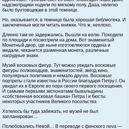
надсмотрщики ходили по мягкому полу. Дааа, нелегко
было бунтовщикам в этой темнице.
Но, оказывается, в темнице была хорошая библиотека. И
заключенные могли читать книжки. Что ж, неплохо.
Длинно там не задержались. Вышли на волю. Походили
по площади и посмотрели на дома. Вот знаменитый
Монетный двор, где ныне изготовляются ордена и
медали, чеканится разменная монета, различные
нагрудные знаки.
Музей восковых фигур. Тут можно увидать восковые
фигуры полководцев, знаменитостей, звёзд кино,
популярных политиков и немало других. Восковые
портреты стали известны в России благодаря Петру I. Он
увидал их в Европе во пора своего первого посещения.
И самыми первыми экспонатами бывальщины
«собственная восковая башка» Петра I и бюсты
некоторых участников Великого посольства
Хотелось бы туда забежать, но музей не был
запланирован…
Полюбовались Невой… В переводе с финского neva —