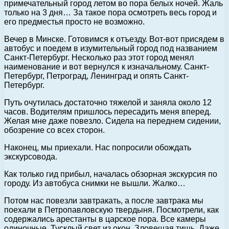
примечательный город летом во пора белых ночей. Жаль
только на 3 дня… За такое пора осмотреть весь город и
его предместья просто не возможно.
Вечер в Минске. Готовимся к отъезду. Вот-вот присядем в
автобус и поедем в изумительный город под названием
Санкт-Петербург. Несколько раз этот город менял
наименование и вот вернулся к изначальному. Санкт-
Петербург, Петроград, Ленинград и опять Санкт-
Петербург.
Путь очутилась достаточно тяжелой и заняла около 12
часов. Водителям пришлось пересадить меня вперед.
Желая мне даже повезло. Сидела на переднем сидении,
обозрение со всех сторон.
Наконец, мы приехали. Нас попросили обождать
экскурсовода.
Как только гид прибыл, началась обзорная экскурсия по
городу. Из автобуса снимки не вышли. Жалко…
Потом нас повезли завтракать, а после завтрака мы
поехали в Петропавловскую твердыня. Посмотрели, как
содержались арестанты в царское пора. Все камеры
одиночные. Тусклый свет из окон. Зловещая тишь. Даже