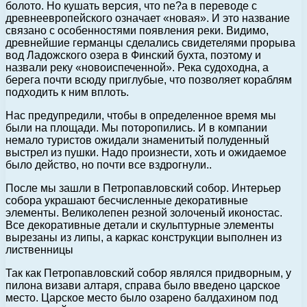
болото. Но кушать версия, что ne?a в переводе с
древнеевропейского означает «новая». И это название
связано с особенностями появления реки. Видимо,
древнейшие германцы сделались свидетелями прорыва
вод Ладожского озера в Финский бухта, поэтому и
назвали реку «новоиспеченной». Река судоходна, а
берега почти всюду приглубые, что позволяет кораблям
подходить к ним вплоть.
Нас предупредили, чтобы в определенное время мы
были на площади. Мы поторопились. И в компании
немало туристов ожидали знаменитый полуденный
выстрел из пушки. Надо произнести, хоть и ожидаемое
было действо, но почти все вздрогнули..
После мы зашли в Петропавловский собор. Интерьер
собора украшают бесчисленные декоративные
элементы. Великолепен резной золоченый иконостас.
Все декоративные детали и скульптурные элементы
вырезаны из липы, а каркас конструкции выполнен из
лиственницы
Так как Петропавловский собор являлся придворным, у
пилона визави алтаря, справа было введено царское
место. Царское место было озарено балдахином под