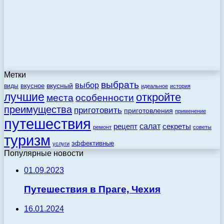
Метки
выбрать
выбор
вкусный
вкусное
виды
идеальное
история
лучшие
откройте
места
особенности
преимущества
приготовить
приготовления
применение
путешествия
салат
рецепт
секреты
ремонт
советы
туризм
эффективные
услуги
Популярные новости
01.09.2023
Путешествия в Праге, Чехия
16.01.2024