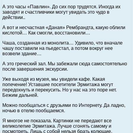
А это часы «Павлин». До сих пор трудятся. Иногда их
заводят и счастливчики могут увидать это чудо в
действии..
А вот и несчастная «Даная» Рембрандта, какую облили
кислотой… Как смогли, восстановили…
Чаша, созданная из монолита… Удивило, что вначале
чашу поставили на пьедестал, а потом вокруг нее
возвели здание…
А это греческий зал. Мы забежали сюда самостоятельно
после завершения экскурсии.
Уже выходя из музея, мы увидели кафе. Какая
попечение! Уставшие посетители Эрмитажа могут
передохнуть и перекусить. Но у нас на это поре нет.
Бежим дальней.
Можно пообщаться с друзьями по Интернету. Да ладно,
ночью в отелю пообщаемся.
Я многое не показала. Картинки не передают все
великолепие Эрмитажа. Лучше сгонять самому и
посмотреть. Лишь с собой нельзя брать колющие,