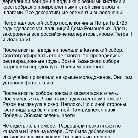
деревянной венцом на подушке с резными кистями и
крестообразно прикрепленными к ней скипетром и
шпагами. Все декоративные элементы вызолочены.
Петропавловский собор после кончины Петра I в 1725
году сделался усыпальницей Дома Романовых. Здесь
захоронены все российские императоры, кроме Петра II
и Иоанна VI .
После визиты твердыни поехали в Казанский собор.
Сфотографировать его не смогла, т.к. проводились
реставрационные труды. Возле Казанского собора
разрешили передохнуть. Поели мороженого..
И случайно приметили на крыше молодоженов. Они там
устроили фотосессию
После визиты собора поехали заселяться в отель.
Поселилась я на 9-ом этаже в двухместном номере.
Разом выглянула в окно. Неплохо. Но с иной стороны
гостиницы вид был приятней. Там виднелся парк
Победы. Обожаю зелень, цветы.
Не сидеть же в номере.. Разрешили прокатиться по
каналам и Неве на катере. Это была добавочная
экскурсия для желающих. Гид очень интересно