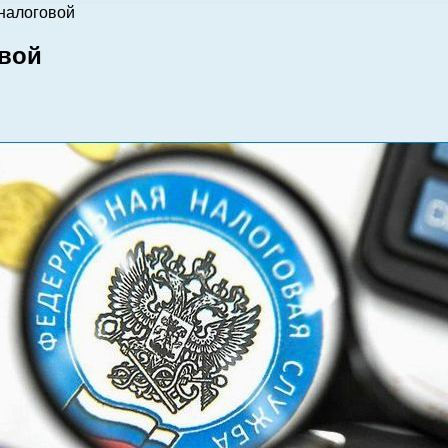
 налоговой
овой