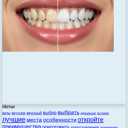
Метки
выбрать
выбор
вкусный
вкусное
виды
идеальное
история
лучшие
откройте
места
особенности
преимущества
приготовить
приготовления
применение