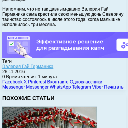
Напомним, что не так давным-давно Валерия Гай
Германика сама крестила свою меньшую дочь Северину:
таинство состоялось в июле этого года, когда малышке
исполнилось три месяца.
Теги
Валерия Гай Германика
28.11.2016
0
Время чтения: 1 минута
Facebook
X
Pinterest
Вконтакте
Одноклассники
Messenger
Messenger
WhatsApp
Telegram
Viber
Печатать
ПОХОЖИЕ СТАТЬИ