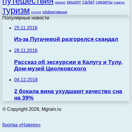
путешествия
салат
рецепт
секреты
ремонт
советы
туризм
эффективные
услуги
Популярные новости
25.11.2016
Из-за Пугачевой разгорелся скандал
28.11.2016
Рассказ об экскурсии в Калугу и Тулу.
Дом-музей Циолковского
04.12.2018
2 бокала вина ухудшают качество сна
на 39%
© Copyright 2026, Mgrain.ru
Кнопка «Наверх»