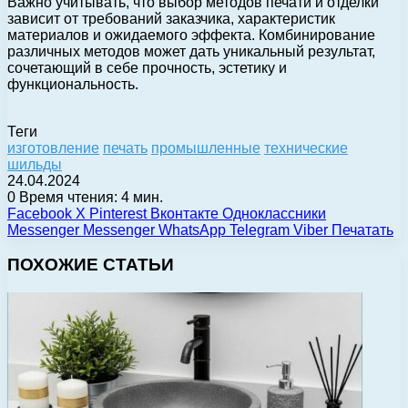
Важно учитывать, что выбор методов печати и отделки
зависит от требований заказчика, характеристик
материалов и ожидаемого эффекта. Комбинирование
различных методов может дать уникальный результат,
сочетающий в себе прочность, эстетику и
функциональность.
Теги
изготовление
печать
промышленные
технические
шильды
24.04.2024
0
Время чтения: 4 мин.
Facebook
X
Pinterest
Вконтакте
Одноклассники
Messenger
Messenger
WhatsApp
Telegram
Viber
Печатать
ПОХОЖИЕ СТАТЬИ