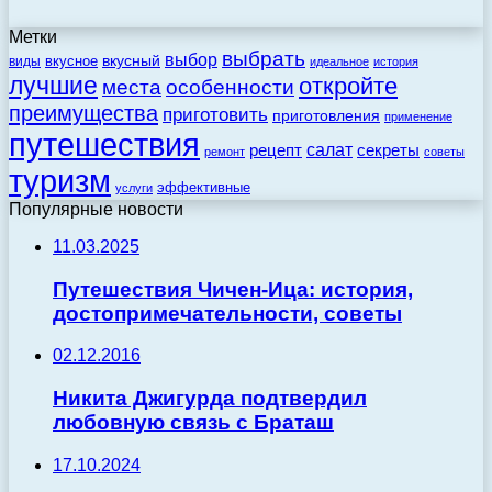
Метки
выбрать
выбор
вкусный
вкусное
виды
идеальное
история
лучшие
откройте
места
особенности
преимущества
приготовить
приготовления
применение
путешествия
салат
рецепт
секреты
ремонт
советы
туризм
эффективные
услуги
Популярные новости
11.03.2025
Путешествия Чичен-Ица: история,
достопримечательности, советы
02.12.2016
Никита Джигурда подтвердил
любовную связь с Браташ
17.10.2024