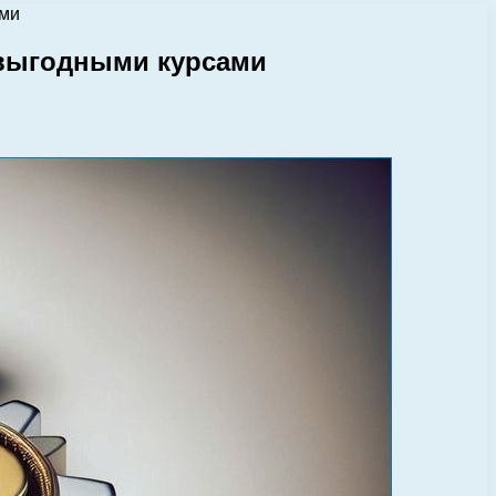
ами
 выгодными курсами