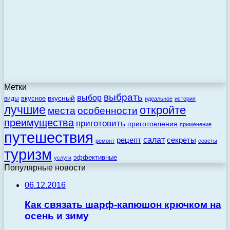
Метки
выбрать
выбор
вкусный
вкусное
виды
идеальное
история
лучшие
откройте
места
особенности
преимущества
приготовить
приготовления
применение
путешествия
салат
рецепт
секреты
ремонт
советы
туризм
эффективные
услуги
Популярные новости
06.12.2016
Как связать шарф-капюшон крючком на
осень и зиму