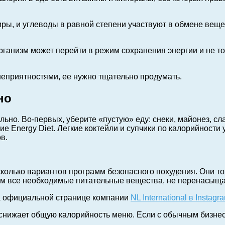
жиры, и углеводы в равной степени участвуют в обмене вещ
низм может перейти в режим сохранения энергии и не то 
неприятностями, ее нужно тщательно продумать.
но
ьно. Во-первых, уберите «пустую» еду: снеки, майонез, сла
е Energy Diet. Легкие коктейли и супчики по калорийности
в.
 несколько вариантов программ безопасного похудения. Они 
зм все необходимые питательные вещества, не перенасыща
на официальной странице компании
NL International в Instagr
о снижает общую калорийность меню. Если с обычным бизне