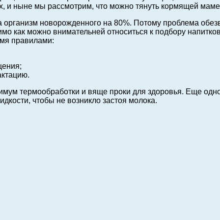
х, и ныне мы рассмотрим, что можно тянуть кормящей маме
, а организм новорожденного на 80%. Потому проблема обе
о как можно внимательней относиться к подбору напитков
емя правилами:
щения;
актацию.
мум термообработки и вяще проки для здоровья. Еще одно
дкости, чтобы не возникло застоя молока.