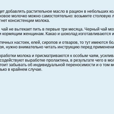
ет добавлять растительное масло в рацион в небольших ко
ховое молочко можно самостоятельно: возьмите столовую л
гнет консистенции молока.
 чай не вытекает пить в первые три месяца. Черный чай мо
 кормящим женщинам. Какао и шоколад изготавливаются из
ечных настоек, елей, сиропов и отваров, то тут имеются бо
льзя, нужно внимательно читать инструкцию перед применен
аботки молока и присматриваются к особым чаям, усилива
содействуют выработке пролактина, в результате чего в м
стоит забывать об индивидуальной переносимости и о том м
лько в крайнем случае.