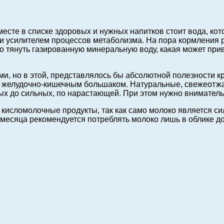
есте в списке здоровых и нужных напитков стоит вода, ко
 и усилителем процессов метаболизма. На пора кормления 
о тянуть газированную минеральную воду, какая может при
, но в этой, представлялось бы абсолютной полезности кр
желудочно-кишечным большаком. Натуральные, свежеотжат
х до сильных, по нарастающей. При этом нужно внимательн
и кисломолочные продукты, так как само молоко является 
месяца рекомендуется потреблять молоко лишь в облике до