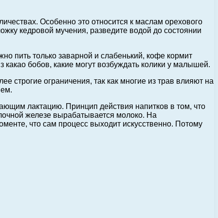
личествах. Особенно это относится к маслам орехового
ожку кедровой мучения, разведите водой до состоянии
жно пить только заварной и слабенький, кофе кормит
 какао бобов, какие могут возбуждать колики у малышей.
лее строгие ограничения, так как многие из трав влияют на
ием.
ющим лактацию. Принцип действия напитков в том, что
олочной железе вырабатывается молоко. На
оменте, что сам процесс выходит искусственно. Потому