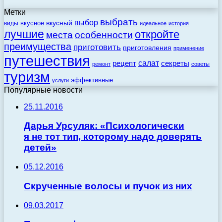
Метки
выбрать
выбор
вкусный
вкусное
виды
идеальное
история
лучшие
откройте
места
особенности
преимущества
приготовить
приготовления
применение
путешествия
салат
рецепт
секреты
ремонт
советы
туризм
эффективные
услуги
Популярные новости
25.11.2016
Дарья Урсуляк: «Психологически
я не тот тип, которому надо доверять
детей»
05.12.2016
Скрученные волосы и пучок из них
09.03.2017