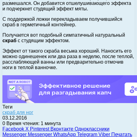
размешался. Он добавится отшелушивающего эффекта
и подчеркнет студящий эффект мяты.
С поддержкой ложки перекладываем получившийся
скраб в герметичный контейнер.
Получается вот подобный симпатичный натуральный
скраб
с студящим эффектом.
Эффект от такого скраба весьма хороший. Наносить его
можно одинешенек или два раза в неделю, после теплой,
расслабляющей ванны или предварительно отмочив
ноги в теплой ванночке.
Теги
скраб для ног
03.12.2016
0
Время чтения: 1 минута
Facebook
X
Pinterest
Вконтакте
Одноклассники
Messenger
Messenger
WhatsApp
Telegram
Viber
Печатать