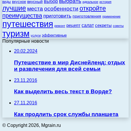
выбрать
выбор
вкусный
вкусное
виды
идеальное
история
лучшие
откройте
места
особенности
преимущества
приготовить
приготовления
применение
путешествия
салат
рецепт
секреты
ремонт
советы
туризм
эффективные
услуги
Популярные новости
20.02.2024
Путешествие в мир Диснейленд: отдых
и развлечения для всей семьи
23.11.2016
Как выделить весь текст в Ворде?
27.11.2016
Как продлить срок службы планшета
© Copyright 2026, Mgrain.ru