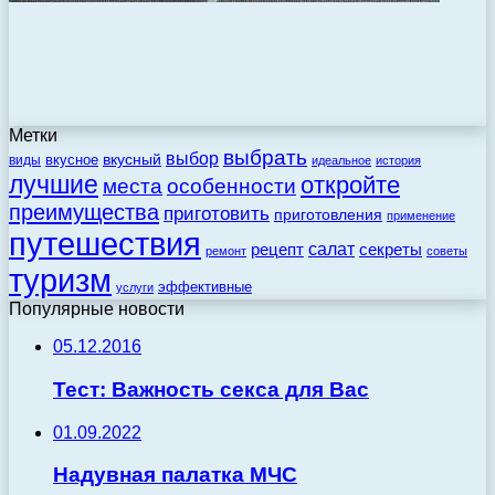
Метки
выбрать
выбор
вкусный
вкусное
виды
идеальное
история
лучшие
откройте
места
особенности
преимущества
приготовить
приготовления
применение
путешествия
салат
рецепт
секреты
ремонт
советы
туризм
эффективные
услуги
Популярные новости
05.12.2016
Тест: Важность секса для Вас
01.09.2022
Надувная палатка МЧС