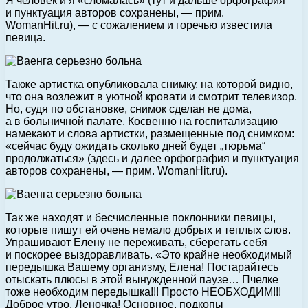
Я человек и я «сломалась» (тут и дальше орфография
и пунктуация авторов сохранены, — прим.
WomanHit.ru), — с сожалением и горечью известила
певица.
Также артистка опубликовала снимку, на которой видно,
что она возлежит в уютной кровати и смотрит телевизор.
Но, судя по обстановке, снимок сделан не дома,
а в больничной палате. Косвенно на госпитализацию
намекают и слова артистки, размещенные под снимком:
«сейчас буду ожидать сколько дней будет „тюрьма“
продолжаться» (здесь и далее орфография и пунктуация
авторов сохранены, — прим. WomanHit.ru).
Так же находят и бесчисленные поклонники певицы,
которые пишут ей очень немало добрых и теплых слов.
Упрашивают Елену не переживать, сберегать себя
и поскорее выздоравливать. «Это крайне необходимый
передышка Вашему организму, Елена! Постарайтесь
отыскать плюсы в этой вынужденной паузе… Пчелке
тоже необходим передышка!!! Просто НЕОБХОДИМ!!!
Доброе утро, Леночка! Основное, подкопы