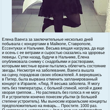
Елена Ваенга за заключительные несколько дней
побывала с концертами в Майкопе, Ставрополе,
Ессентуках и Нальчике. Весьма вящая нагрузка, да еще
и осень с ее ветрами и сыростью сказались на здоровье
певицы.
Сутки назад, будучи в Нальчике, Елена
опубликовала снимку с снадобьями и растворами,
которыми местные врачи пытались облегчить состояние
звезды. Несмотря на заболевание, Ваенга вышла
на сцену, порадовав своих обожателей. А вернувшись
в Питер, была вырвана отменить запланированный
концерт в Израиле. «Люд. Я весьма заболела. Я могу
петь без температуры, с больной спиной, ногой и даже
хворая гриппом… Но распевать без голоса я не могу.
Я и устроители конечно понесем убытки (в большей
степени устроитель). Мы выносим израильские концерты
предположительно на январь… Простите. 1000 раз.