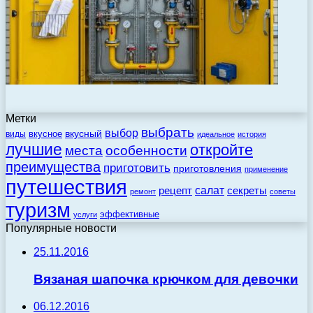
Метки
выбрать
выбор
вкусный
вкусное
виды
идеальное
история
лучшие
откройте
места
особенности
преимущества
приготовить
приготовления
применение
путешествия
салат
рецепт
секреты
ремонт
советы
туризм
эффективные
услуги
Популярные новости
25.11.2016
Вязаная шапочка крючком для девочки
06.12.2016