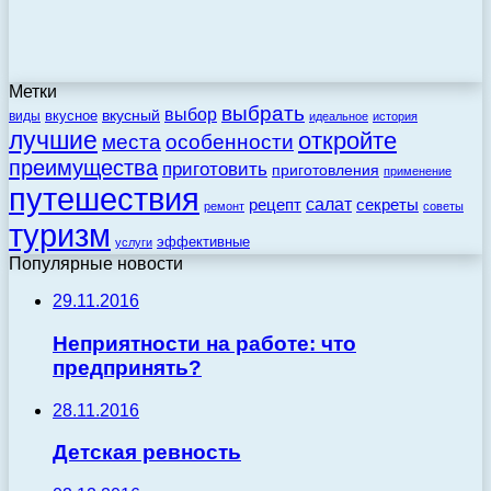
Метки
выбрать
выбор
вкусный
вкусное
виды
идеальное
история
лучшие
откройте
места
особенности
преимущества
приготовить
приготовления
применение
путешествия
салат
рецепт
секреты
ремонт
советы
туризм
эффективные
услуги
Популярные новости
29.11.2016
Неприятности на работе: что
предпринять?
28.11.2016
Детская ревность