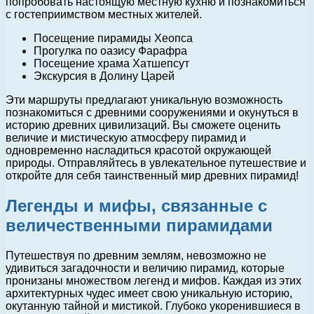
попробовать настоящую местную кухню и познакомиться
с гостеприимством местных жителей.
Посещение пирамиды Хеопса
Прогулка по оазису Фарафра
Посещение храма Хатшепсут
Экскурсия в Долину Царей
Эти маршруты предлагают уникальную возможность
познакомиться с древними сооружениями и окунуться в
историю древних цивилизаций. Вы сможете оценить
величие и мистическую атмосферу пирамид и
одновременно насладиться красотой окружающей
природы. Отправляйтесь в увлекательное путешествие и
откройте для себя таинственный мир древних пирамид!
Легенды и мифы, связанные с
величественными пирамидами
Путешествуя по древним землям, невозможно не
удивиться загадочности и величию пирамид, которые
пронизаны множеством легенд и мифов. Каждая из этих
архитектурных чудес имеет свою уникальную историю,
окутанную тайной и мистикой. Глубоко укоренившиеся в