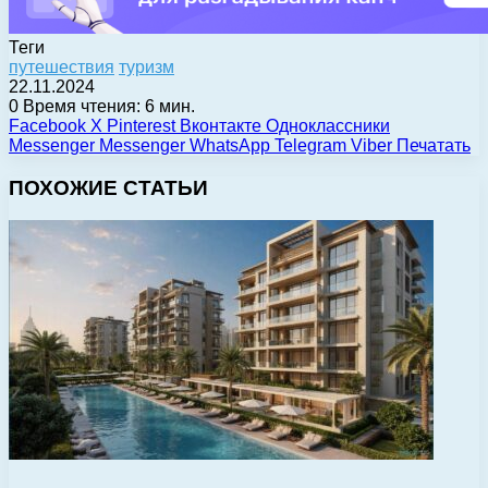
Теги
путешествия
туризм
22.11.2024
0
Время чтения: 6 мин.
Facebook
X
Pinterest
Вконтакте
Одноклассники
Messenger
Messenger
WhatsApp
Telegram
Viber
Печатать
ПОХОЖИЕ СТАТЬИ