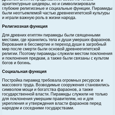
архитектурные шедевры, но и символизировали
глубокие религиозные и социальные функции. Пирамиды
были неотъемлемой частью древнеегипетской культуры
и играли важную роль в жизни народа.
Религиозная функция
Для древних египтян пирамиды были священными
местами, где хранились тела и души умерших фараонов.
Верования в бессмертие и переход души в загробный
мир после смерти были основой древнеегипетской
религии. Поэтому пирамиды служили местом поклонения
и поклонения предкам, а также были связаны с культом
богов и богинь.
Социальная функция
Постройка пирамид требовала огромных ресурсов и
массового труда. Возводимые сооружения становились
символом мощи и богатства фараонов, а также
государственной власти. Пирамиды служили не только
для поклонения умершим правителям, но и для
укрепления и утверждения власти фараонов перед
народом и соседними государствами.