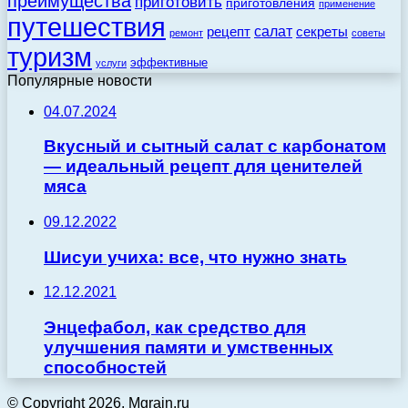
преимущества
приготовить
приготовления
применение
путешествия
салат
рецепт
секреты
ремонт
советы
туризм
эффективные
услуги
Популярные новости
04.07.2024
Вкусный и сытный салат с карбонатом
— идеальный рецепт для ценителей
мяса
09.12.2022
Шисуи учиха: все, что нужно знать
12.12.2021
Энцефабол, как средство для
улучшения памяти и умственных
способностей
© Copyright 2026, Mgrain.ru