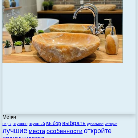
Метки
выбрать
выбор
вкусный
вкусное
виды
идеальное
история
лучшие
откройте
места
особенности