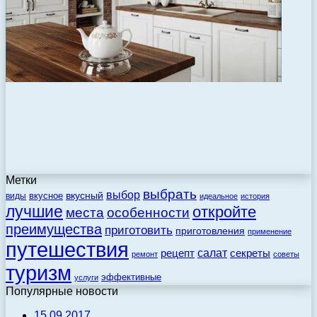
Метки
выбрать
выбор
вкусный
вкусное
виды
идеальное
история
лучшие
откройте
места
особенности
преимущества
приготовить
приготовления
применение
путешествия
салат
рецепт
секреты
ремонт
советы
туризм
эффективные
услуги
Популярные новости
15.09.2017