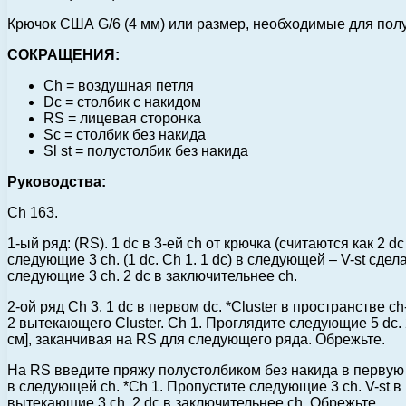
Крючок США G/6 (4 мм) или размер, необходимые для пол
СОКРАЩЕНИЯ:
Ch = воздушная петля
Dc = столбик с накидом
RS = лицевая сторонка
Sc = столбик без накида
Sl st = полустолбик без накида
Руководства:
Ch 163.
1-ый ряд: (RS). 1 dc в 3-ей ch от крючка (считаются как 2 
следующие 3 ch. (1 dc. Ch 1. 1 dc) в следующей – V-st сде
следующие 3 ch. 2 dc в заключительнее ch.
2-ой ряд Ch 3. 1 dc в первом dc. *Cluster в пространстве c
2 вытекающего Cluster. Ch 1. Проглядите следующие 5 dc.
см], заканчивая на RS для следующего ряда. Обрежьте.
На RS введите пряжу полустолбиком без накида в первую ch 
в следующей ch. *Ch 1. Пропустите следующие 3 ch. V-st в
вытекающие 3 ch. 2 dc в заключительнее ch. Обрежьте.