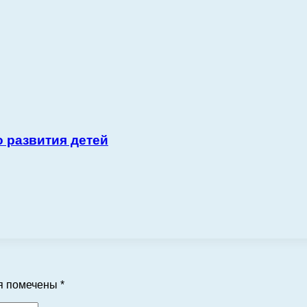
о развития детей
я помечены
*