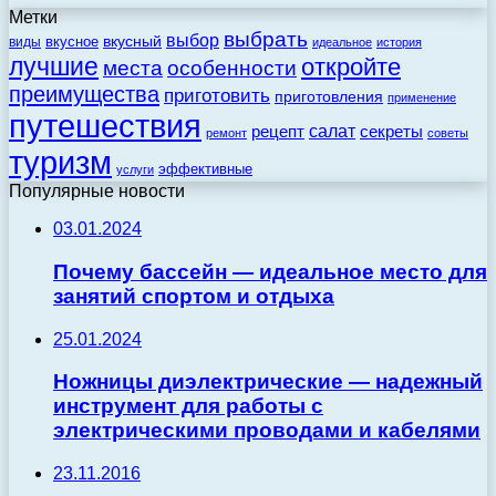
Метки
выбрать
выбор
вкусный
вкусное
виды
идеальное
история
лучшие
откройте
места
особенности
преимущества
приготовить
приготовления
применение
путешествия
салат
рецепт
секреты
ремонт
советы
туризм
эффективные
услуги
Популярные новости
03.01.2024
Почему бассейн — идеальное место для
занятий спортом и отдыха
25.01.2024
Ножницы диэлектрические — надежный
инструмент для работы с
электрическими проводами и кабелями
23.11.2016