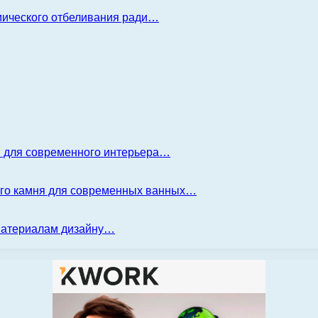
имического отбеливания ради…
я для современного интерьера…
ого камня для современных ванных…
 материалам дизайну…