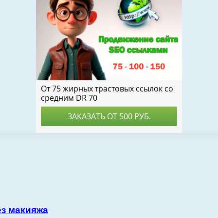
ез макияжа