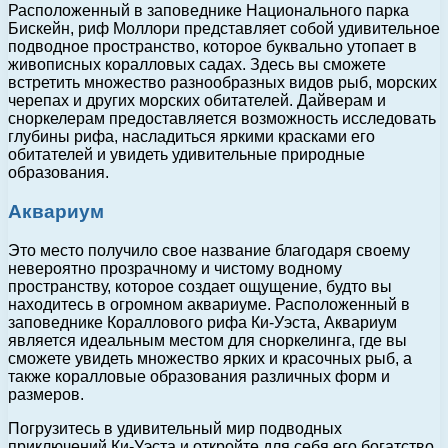
Расположенный в заповеднике Национального парка
Бискейн, риф Моллори представляет собой удивительное
подводное пространство, которое буквально утопает в
живописных коралловых садах. Здесь вы сможете
встретить множество разнообразных видов рыб, морских
черепах и других морских обитателей. Дайверам и
сноркелерам предоставляется возможность исследовать
глубины рифа, насладиться яркими красками его
обитателей и увидеть удивительные природные
образования.
Аквариум
Это место получило свое название благодаря своему
невероятно прозрачному и чистому водному
пространству, которое создает ощущение, будто вы
находитесь в огромном аквариуме. Расположенный в
заповеднике Кораллового рифа Ки-Уэста, Аквариум
является идеальным местом для сноркелинга, где вы
сможете увидеть множество ярких и красочных рыб, а
также коралловые образования различных форм и
размеров.
Погрузитесь в удивительный мир подводных
приключений Ки-Уэста и откройте для себя его богатство