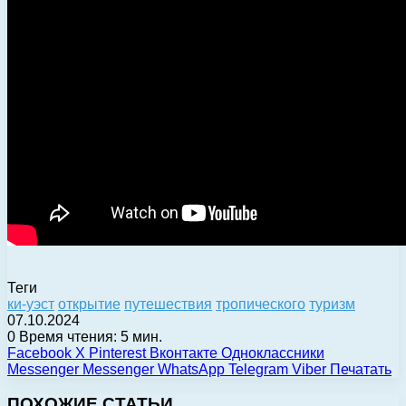
Теги
ки-уэст
открытие
путешествия
тропического
туризм
07.10.2024
0
Время чтения: 5 мин.
Facebook
X
Pinterest
Вконтакте
Одноклассники
Messenger
Messenger
WhatsApp
Telegram
Viber
Печатать
ПОХОЖИЕ СТАТЬИ