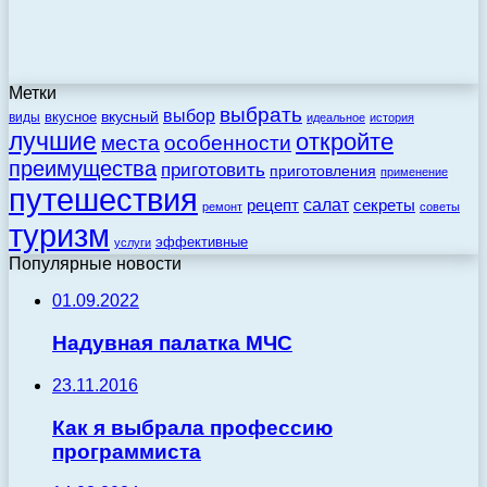
Метки
выбрать
выбор
вкусный
вкусное
виды
идеальное
история
лучшие
откройте
места
особенности
преимущества
приготовить
приготовления
применение
путешествия
салат
рецепт
секреты
ремонт
советы
туризм
эффективные
услуги
Популярные новости
01.09.2022
Надувная палатка МЧС
23.11.2016
Как я выбрала профессию
программиста