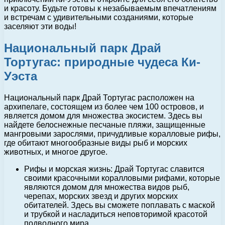
и красоту. Будьте готовы к незабываемым впечатлениям
и встречам с удивительными созданиями, которые
заселяют эти воды!
Национальный парк Драй
Тортугас: природные чудеса Ки-
Уэста
Национальный парк Драй Тортугас расположен на
архипелаге, состоящем из более чем 100 островов, и
является домом для множества экосистем. Здесь вы
найдете белоснежные песчаные пляжи, защищенные
мангровыми зарослями, причудливые коралловые рифы,
где обитают многообразные виды рыб и морских
животных, и многое другое.
Рифы и морская жизнь: Драй Тортугас славится
своими красочными коралловыми рифами, которые
являются домом для множества видов рыб,
черепах, морских звезд и других морских
обитателей. Здесь вы сможете поплавать с маской
и трубкой и насладиться неповторимой красотой
подводного мира.