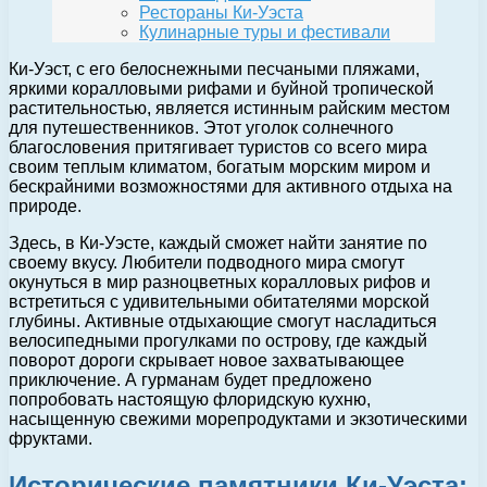
Рестораны Ки-Уэста
Кулинарные туры и фестивали
Ки-Уэст, с его белоснежными песчаными пляжами,
яркими коралловыми рифами и буйной тропической
растительностью, является истинным райским местом
для путешественников. Этот уголок солнечного
благословения притягивает туристов со всего мира
своим теплым климатом, богатым морским миром и
бескрайними возможностями для активного отдыха на
природе.
Здесь, в Ки-Уэсте, каждый сможет найти занятие по
своему вкусу. Любители подводного мира смогут
окунуться в мир разноцветных коралловых рифов и
встретиться с удивительными обитателями морской
глубины. Активные отдыхающие смогут насладиться
велосипедными прогулками по острову, где каждый
поворот дороги скрывает новое захватывающее
приключение. А гурманам будет предложено
попробовать настоящую флоридскую кухню,
насыщенную свежими морепродуктами и экзотическими
фруктами.
Исторические памятники Ки-Уэста: