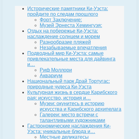
Исторические памятники Ки-Уэста:
пройдите по следам прошлого
Форт Заключение:
Музей Эрнеста Хемингуэя:
Отдых на побережье Ки-Уэста:
наслаждение солнцем и морем
Разнообразие пляжей
Незабываемые впечатления
Подводный мир Ки-Уэста: самые
привлекательные места для дайвинга
и…
Риф Моллори
Аквариум
Национальный парк Драй Тортугас:
природные чудеса Ки-Уэста
Культурная жизнь в сердце Карибского
рая: искусство, история и…
Музеи: окунитесь в историю
искусства и Карибского архипелага
Галереи: место встречи с
талантливыми художниками
Гастрономические наслаждения Ки-
Уэста: уникальные блюда и…
Местные деликатесы