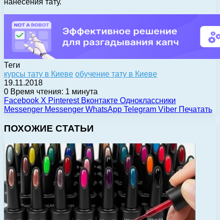
нанесения тату.
Теги
курсы тату в Киеве
обучение тату в Киеве
19.11.2018
0
Время чтения: 1 минута
Facebook
X
Pinterest
Вконтакте
Одноклассники
Messenger
Messenger
WhatsApp
Telegram
Viber
Печатать
ПОХОЖИЕ СТАТЬИ