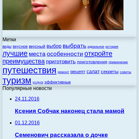
Метки
выбрать
выбор
вкусный
вкусное
виды
идеальное
история
лучшие
откройте
места
особенности
преимущества
приготовить
приготовления
применение
путешествия
салат
рецепт
секреты
ремонт
советы
туризм
эффективные
услуги
Популярные новости
24.11.2016
Ксения Собчак наконец стала мамой
01.12.2016
Семенович рассказала о дочке