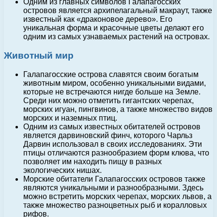
Одним из главных символов Галапагосских
островов является архипелагальный макраут, также
известный как «драконовое дерево». Его
уникальная форма и красочные цветы делают его
одним из самых узнаваемых растений на островах.
Животный мир
Галапагосские острова славятся своим богатым
животным миром, особенно уникальными видами,
которые не встречаются нигде больше на Земле.
Среди них можно отметить гигантских черепах,
морских игуан, пингвинов, а также множество видов
морских и наземных птиц.
Одним из самых известных обитателей островов
является дарвиновский финч, которого Чарльз
Дарвин использовал в своих исследованиях. Эти
птицы отличаются разнообразием форм клюва, что
позволяет им находить пищу в разных
экологических нишах.
Морские обитатели Галапагосских островов также
являются уникальными и разнообразными. Здесь
можно встретить морских черепах, морских львов, а
также множество разноцветных рыб и коралловых
рифов.